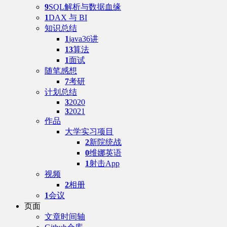
9
SQL解析与数据血缘
1
DAX 与 BI
知识总结
1
java36讲
13
算法
1
面试
随笔感想
7
考研
计划总结
3
2020
3
2021
作品
大学实习项目
2
新院统战
0
维娜英语
1
射击App
视频
2
相册
1
会议
页面
文章时间轴