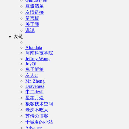
Github仓库
豆瓣清单
友情链接
留言板
关于我
说说
友链
Aloudata
河南科技学院
Jeffrey Wang
JoyQi
兔子鮮笙
友人C
Mr. Zheng
Draveness
中二devil
星笙月煜
极客技术空间
老虎不吃人
苏倩の博客
千城君的小站
Advance