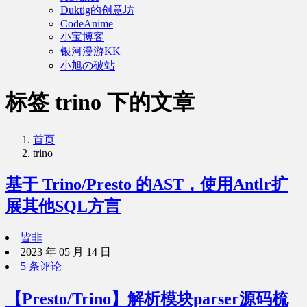
Duktig的创意坊
CodeAnime
小宝博客
银河漫游KK
小旭の破站
标签 trino 下的文章
首页
trino
基于 Trino/Presto 的AST，使用Antlr扩
展其他SQL方言
皆非
2023 年 05 月 14 日
5 条评论
【Presto/Trino】解析模块parser源码梳