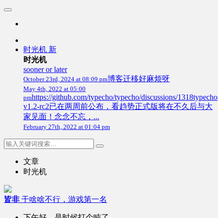
时光机
新
时光机
sooner or later
博客迁移好麻烦呀
October 23rd, 2024 at 08:09 pm
May 4th, 2022 at 05:00
https://github.com/typecho/typecho/discussions/1318typecho
pm
v1.2-rc2已在两周前公布，看趋势正式版将在不久后与大
家见面！念念不忘，...
February 27th, 2022 at 01:04 pm
文章
时光机
皆非
干啥啥不行，游戏第一名
下午好，是时候打个盹了