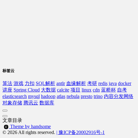
标签云
算法
游戏
力扣
SQL解析
antlr
血缘解析
考研
redis
java
docker
讲座
Spring Cloud
大数据
calcite
项目
linux
cdn
蓝桥杯
自考
elasticsearch
mysql
hadoop
atlas
nebula
presto
trino
内容分发网络
对象存储
腾讯云
数据库
文章目录
Theme by handsome
© 2026 All rights reserved.
| 豫ICP备20002916号-1