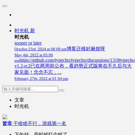
时光机
新
时光机
sooner or later
博客迁移好麻烦呀
October 23rd, 2024 at 08:09 pm
May 4th, 2022 at 05:00
https://github.com/typecho/typecho/discussions/1318typecho
pm
v1.2-rc2已在两周前公布，看趋势正式版将在不久后与大
家见面！念念不忘，...
February 27th, 2022 at 01:04 pm
文章
时光机
皆非
干啥啥不行，游戏第一名
下午好，是时候打个盹了