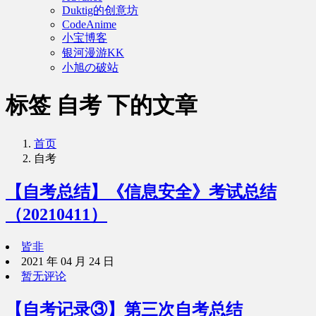
Duktig的创意坊
CodeAnime
小宝博客
银河漫游KK
小旭の破站
标签 自考 下的文章
首页
自考
【自考总结】《信息安全》考试总结
（20210411）
皆非
2021 年 04 月 24 日
暂无评论
【自考记录③】第三次自考总结