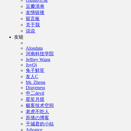
Github仓库
豆瓣清单
友情链接
留言板
关于我
说说
友链
Aloudata
河南科技学院
Jeffrey Wang
JoyQi
兔子鮮笙
友人C
Mr. Zheng
Draveness
中二devil
星笙月煜
极客技术空间
老虎不吃人
苏倩の博客
千城君的小站
Advance