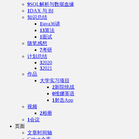
9
SQL解析与数据血缘
1
DAX 与 BI
知识总结
1
java36讲
13
算法
1
面试
随笔感想
7
考研
计划总结
3
2020
3
2021
作品
大学实习项目
2
新院统战
0
维娜英语
1
射击App
视频
2
相册
1
会议
页面
文章时间轴