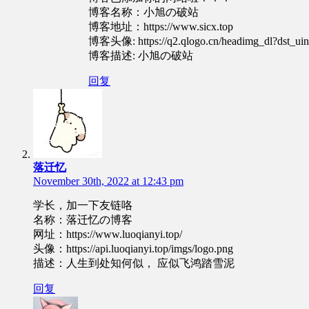
博客名称：小旭の破站
博客地址：https://www.sicx.top
博客头像: https://q2.qlogo.cn/headimg_dl?dst_u
博客描述: 小旭の破站
回复
落迁忆
November 30th, 2022 at 12:43 pm
学长，加一下友链咯
名称：落迁忆の博客
网址：https://www.luoqianyi.top/
头像：https://api.luoqianyi.top/imgs/logo.png
描述：人生到处知何似， 应似飞鸿踏雪泥
回复