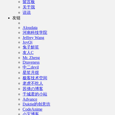
留言板
关于我
说说
友链
Aloudata
河南科技学院
Jeffrey Wang
JoyQi
兔子鮮笙
友人C
Mr. Zheng
Draveness
中二devil
星笙月煜
极客技术空间
老虎不吃人
苏倩の博客
千城君的小站
Advance
Duktig的创意坊
CodeAnime
小宝博客