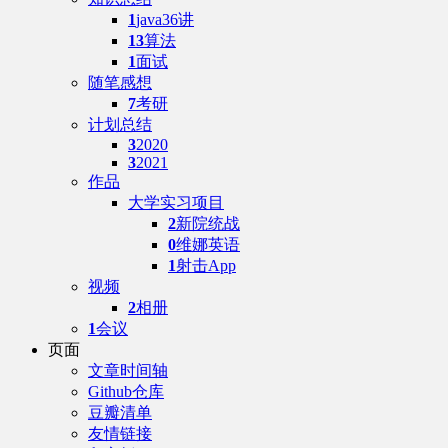
1
java36讲
13
算法
1
面试
随笔感想
7
考研
计划总结
3
2020
3
2021
作品
大学实习项目
2
新院统战
0
维娜英语
1
射击App
视频
2
相册
1
会议
页面
文章时间轴
Github仓库
豆瓣清单
友情链接