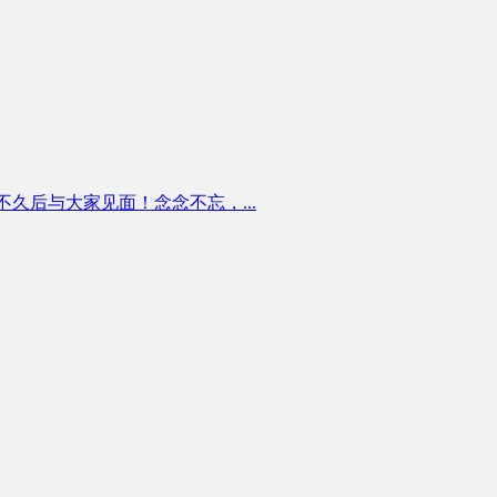
看趋势正式版将在不久后与大家见面！念念不忘，...