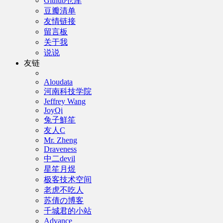
Github仓库
豆瓣清单
友情链接
留言板
关于我
说说
友链
Aloudata
河南科技学院
Jeffrey Wang
JoyQi
兔子鮮笙
友人C
Mr. Zheng
Draveness
中二devil
星笙月煜
极客技术空间
老虎不吃人
苏倩の博客
千城君的小站
Advance