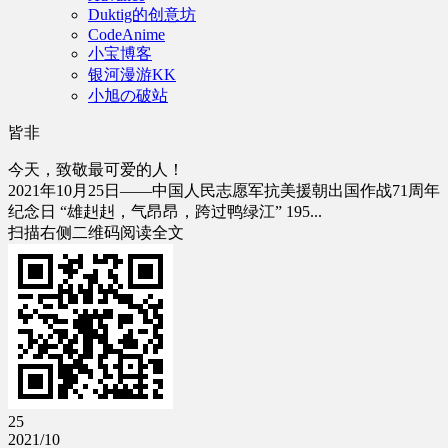
Duktig的创意坊
CodeAnime
小宝博客
银河漫游KK
小旭の破站
皆非
今天，致敬最可爱的人！
2021年10月25日——中国人民志愿军抗美援朝出国作战71周年
纪念日 “雄赳赳，气昂昂，跨过鸭绿江” 195...
扫描右侧二维码阅读全文
25
2021/10