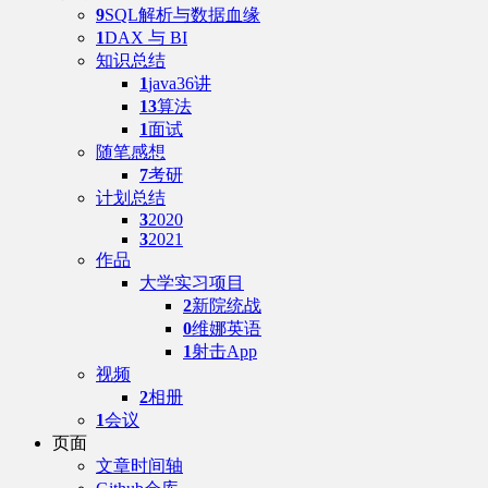
9
SQL解析与数据血缘
1
DAX 与 BI
知识总结
1
java36讲
13
算法
1
面试
随笔感想
7
考研
计划总结
3
2020
3
2021
作品
大学实习项目
2
新院统战
0
维娜英语
1
射击App
视频
2
相册
1
会议
页面
文章时间轴