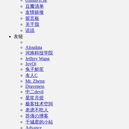
Github仓库
豆瓣清单
友情链接
留言板
关于我
说说
友链
Aloudata
河南科技学院
Jeffrey Wang
JoyQi
兔子鮮笙
友人C
Mr. Zheng
Draveness
中二devil
星笙月煜
极客技术空间
老虎不吃人
苏倩の博客
千城君的小站
Advance