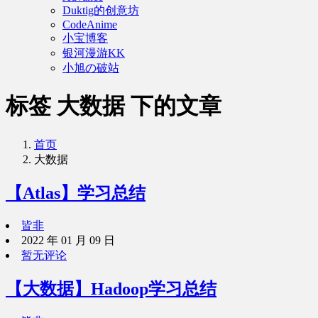
Duktig的创意坊
CodeAnime
小宝博客
银河漫游KK
小旭の破站
标签 大数据 下的文章
首页
大数据
【Atlas】学习总结
皆非
2022 年 01 月 09 日
暂无评论
【大数据】Hadoop学习总结