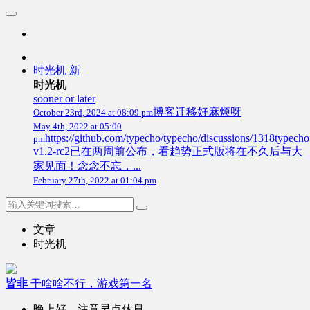
时光机
新
时光机
sooner or later
博客迁移好麻烦呀
October 23rd, 2024 at 08:09 pm
May 4th, 2022 at 05:00
https://github.com/typecho/typecho/discussions/1318typecho
pm
v1.2-rc2已在两周前公布，看趋势正式版将在不久后与大
家见面！念念不忘，...
February 27th, 2022 at 01:04 pm
文章
时光机
皆非
干啥啥不行，游戏第一名
晚上好，注意早点休息