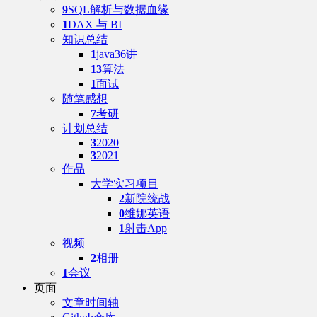
9
SQL解析与数据血缘
1
DAX 与 BI
知识总结
1
java36讲
13
算法
1
面试
随笔感想
7
考研
计划总结
3
2020
3
2021
作品
大学实习项目
2
新院统战
0
维娜英语
1
射击App
视频
2
相册
1
会议
页面
文章时间轴