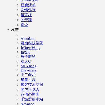
Github仓库
豆瓣清单
友情链接
留言板
关于我
说说
友链
Aloudata
河南科技学院
Jeffrey Wang
JoyQi
兔子鮮笙
友人C
Mr. Zheng
Draveness
中二devil
星笙月煜
极客技术空间
老虎不吃人
苏倩の博客
千城君的小站
Advance