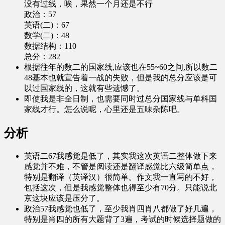
没有过线，唉，果然一个月还是不行
政治：57
英语(二)：67
数学(二)：48
数据结构：110
总分：282
根据往年的数二的国家线,应该也在55~60之间,所以数二
48基本也就宣告着一战的失败，但是我的总分应该是可
以过国家线的，这就有些遗憾了。
即使我是非全日制，也需要同时过总分国家线与单科国
家线才行。怎么说呢，心里还是五味杂陈吧。
分析
英语二67我感觉是低了，其实我这次英语二整体做下来
感觉并不难，不管是阅读还是翻译感觉比六级简单点，
特别是翻译（英译汉）很简单。作文我一直写的不好，
包括这次，但是我感觉整体也得至少有70分。只能说北
京这块应该是压分了。
政治57我感觉也低了，至少我肖四肖八都做了好几遍，
特别是肖四的所有大题背了3遍，考试的时候选择题做的