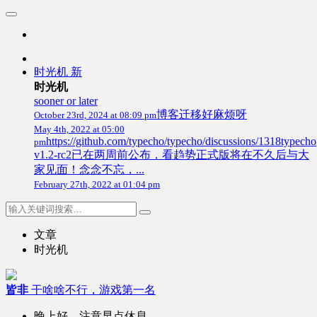
时光机
新
时光机
sooner or later
博客迁移好麻烦呀
October 23rd, 2024 at 08:09 pm
May 4th, 2022 at 05:00
https://github.com/typecho/typecho/discussions/1318typecho
pm
v1.2-rc2已在两周前公布，看趋势正式版将在不久后与大
家见面！念念不忘，...
February 27th, 2022 at 01:04 pm
文章
时光机
皆非
干啥啥不行，游戏第一名
晚上好，注意早点休息