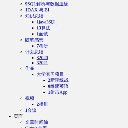
9
SQL解析与数据血缘
1
DAX 与 BI
知识总结
1
java36讲
13
算法
1
面试
随笔感想
7
考研
计划总结
3
2020
3
2021
作品
大学实习项目
2
新院统战
0
维娜英语
1
射击App
视频
2
相册
1
会议
页面
文章时间轴