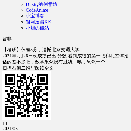
Duktig的创意坊
CodeAnime
小宝博客
银河漫游KK
小旭の破站
皆非
【考研】仅差8分，遗憾北京交通大学！
2021年2月26日晚成绩已出 分数 看到成绩的第一眼和我整体预
估的差不多吧，数学果然没有过线，唉，果然一个...
扫描右侧二维码阅读全文
13
2021/03