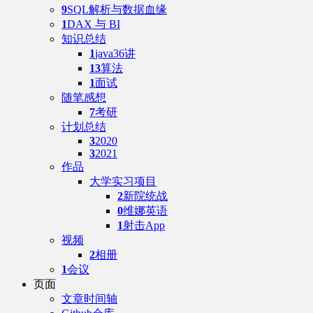
9
SQL解析与数据血缘
1
DAX 与 BI
知识总结
1
java36讲
13
算法
1
面试
随笔感想
7
考研
计划总结
3
2020
3
2021
作品
大学实习项目
2
新院统战
0
维娜英语
1
射击App
视频
2
相册
1
会议
页面
文章时间轴