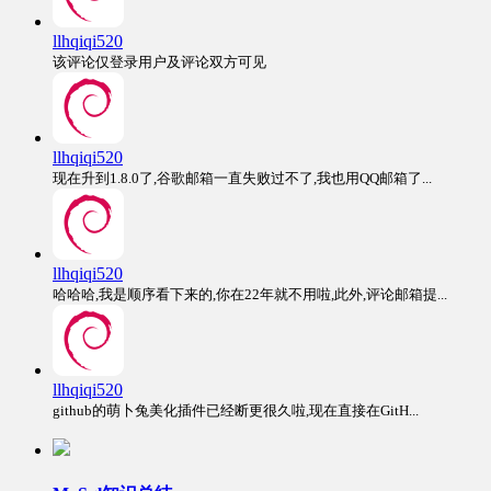
llhqiqi520
该评论仅登录用户及评论双方可见
llhqiqi520
现在升到1.8.0了,谷歌邮箱一直失败过不了,我也用QQ邮箱了...
llhqiqi520
哈哈哈,我是顺序看下来的,你在22年就不用啦,此外,评论邮箱提...
llhqiqi520
github的萌卜兔美化插件已经断更很久啦,现在直接在GitH...