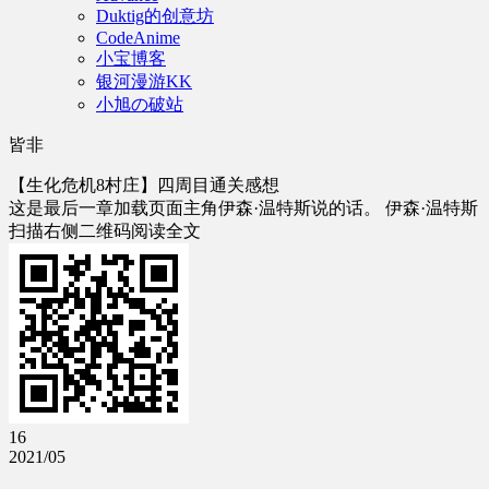
Duktig的创意坊
CodeAnime
小宝博客
银河漫游KK
小旭の破站
皆非
【生化危机8村庄】四周目通关感想
这是最后一章加载页面主角伊森·温特斯说的话。 伊森·温特斯
扫描右侧二维码阅读全文
16
2021/05