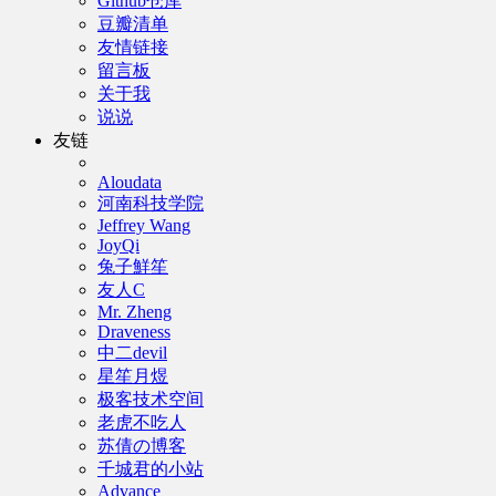
Github仓库
豆瓣清单
友情链接
留言板
关于我
说说
友链
Aloudata
河南科技学院
Jeffrey Wang
JoyQi
兔子鮮笙
友人C
Mr. Zheng
Draveness
中二devil
星笙月煜
极客技术空间
老虎不吃人
苏倩の博客
千城君的小站
Advance