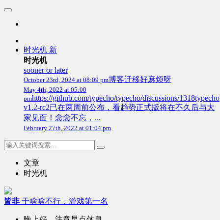
时光机
新
时光机
sooner or later
博客迁移好麻烦呀
October 23rd, 2024 at 08:09 pm
May 4th, 2022 at 05:00
https://github.com/typecho/typecho/discussions/1318typecho
pm
v1.2-rc2已在两周前公布，看趋势正式版将在不久后与大
家见面！念念不忘，...
February 27th, 2022 at 01:04 pm
文章
时光机
皆非
干啥啥不行，游戏第一名
晚上好，注意早点休息