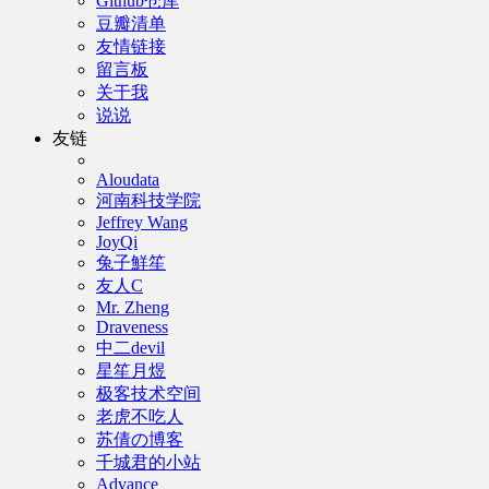
Github仓库
豆瓣清单
友情链接
留言板
关于我
说说
友链
Aloudata
河南科技学院
Jeffrey Wang
JoyQi
兔子鮮笙
友人C
Mr. Zheng
Draveness
中二devil
星笙月煜
极客技术空间
老虎不吃人
苏倩の博客
千城君的小站
Advance