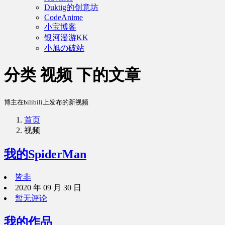
Duktig的创意坊
CodeAnime
小宝博客
银河漫游KK
小旭の破站
分类 视频 下的文章
博主在bilibili上发布的新视频
首页
视频
我的SpiderMan
皆非
2020 年 09 月 30 日
暂无评论
我的作品