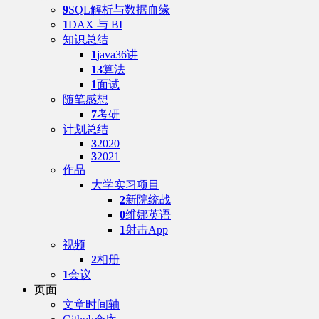
9
SQL解析与数据血缘
1
DAX 与 BI
知识总结
1
java36讲
13
算法
1
面试
随笔感想
7
考研
计划总结
3
2020
3
2021
作品
大学实习项目
2
新院统战
0
维娜英语
1
射击App
视频
2
相册
1
会议
页面
文章时间轴