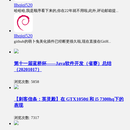
llhqiqi520
哈哈哈,我是顺序看下来的,你在22年就不用啦,此外,评论邮箱提...
llhqiqi520
github的萌卜兔美化插件已经断更很久啦,现在直接在GitH...
第十一届蓝桥杯——Java软件开发（省赛）总结
（20201017）
浏览次数:
5858
【刺客信条：英灵殿】在 GTX1050ti 和 i5 7300hq下的
表现
浏览次数:
7317