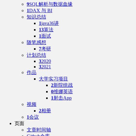
9
SQL解析与数据血缘
1
DAX 与 BI
知识总结
1
java36讲
13
算法
1
面试
随笔感想
7
考研
计划总结
3
2020
3
2021
作品
大学实习项目
2
新院统战
0
维娜英语
1
射击App
视频
2
相册
1
会议
页面
文章时间轴