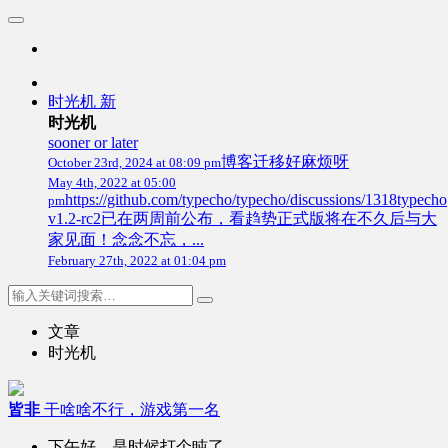
时光机
新
时光机
sooner or later
博客迁移好麻烦呀
October 23rd, 2024 at 08:09 pm
May 4th, 2022 at 05:00
https://github.com/typecho/typecho/discussions/1318typecho
pm
v1.2-rc2已在两周前公布，看趋势正式版将在不久后与大
家见面！念念不忘，...
February 27th, 2022 at 01:04 pm
文章
时光机
皆非
干啥啥不行，游戏第一名
下午好，是时候打个盹了