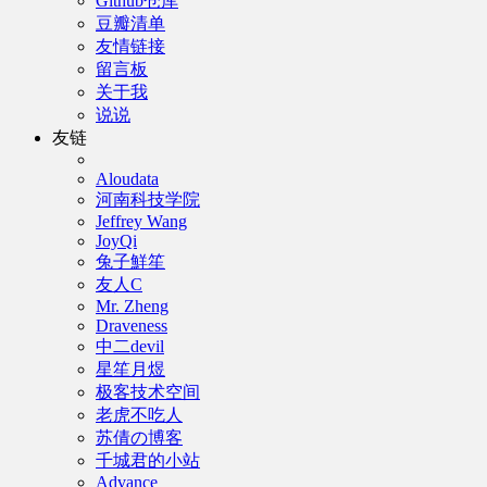
Github仓库
豆瓣清单
友情链接
留言板
关于我
说说
友链
Aloudata
河南科技学院
Jeffrey Wang
JoyQi
兔子鮮笙
友人C
Mr. Zheng
Draveness
中二devil
星笙月煜
极客技术空间
老虎不吃人
苏倩の博客
千城君的小站
Advance