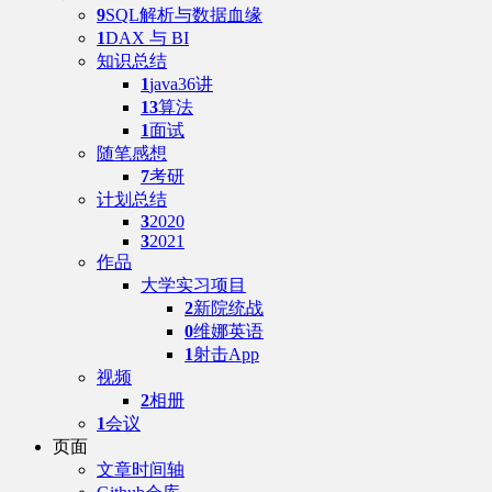
9
SQL解析与数据血缘
1
DAX 与 BI
知识总结
1
java36讲
13
算法
1
面试
随笔感想
7
考研
计划总结
3
2020
3
2021
作品
大学实习项目
2
新院统战
0
维娜英语
1
射击App
视频
2
相册
1
会议
页面
文章时间轴