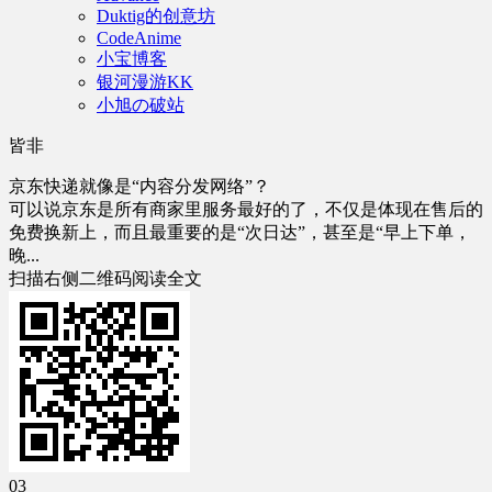
Duktig的创意坊
CodeAnime
小宝博客
银河漫游KK
小旭の破站
皆非
京东快递就像是“内容分发网络”？
可以说京东是所有商家里服务最好的了，不仅是体现在售后的
免费换新上，而且最重要的是“次日达”，甚至是“早上下单，
晚...
扫描右侧二维码阅读全文
03