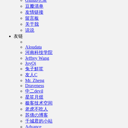
Github仓库
豆瓣清单
友情链接
留言板
关于我
说说
友链
Aloudata
河南科技学院
Jeffrey Wang
JoyQi
兔子鮮笙
友人C
Mr. Zheng
Draveness
中二devil
星笙月煜
极客技术空间
老虎不吃人
苏倩の博客
千城君的小站
Advance