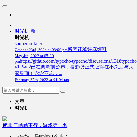
时光机
新
时光机
sooner or later
博客迁移好麻烦呀
October 23rd, 2024 at 08:09 pm
May 4th, 2022 at 05:00
https://github.com/typecho/typecho/discussions/1318typecho
pm
v1.2-rc2已在两周前公布，看趋势正式版将在不久后与大
家见面！念念不忘，...
February 27th, 2022 at 01:04 pm
文章
时光机
皆非
干啥啥不行，游戏第一名
下午好，是时候打个盹了