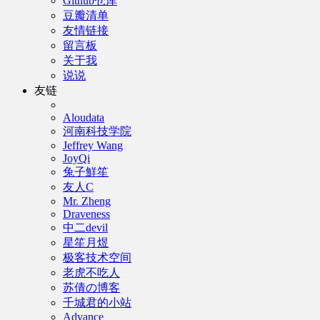
Github仓库
豆瓣清单
友情链接
留言板
关于我
说说
友链
Aloudata
河南科技学院
Jeffrey Wang
JoyQi
兔子鮮笙
友人C
Mr. Zheng
Draveness
中二devil
星笙月煜
极客技术空间
老虎不吃人
苏倩の博客
千城君的小站
Advance