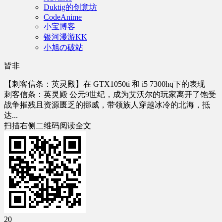
Duktig的创意坊
CodeAnime
小宝博客
银河漫游KK
小旭の破站
皆非
【刺客信条：英灵殿】在 GTX1050ti 和 i5 7300hq下的表现
刺客信条：英灵殿 公元9世纪，成为艾沃尔的玩家离开了饱受
战争摧残且资源匮乏的挪威，带领族人穿越冰冷的北海，抵
达...
扫描右侧二维码阅读全文
20