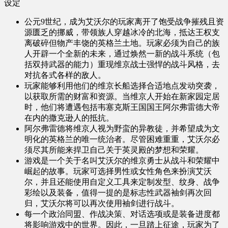
设定
公元9世纪，成为艾沃尔的玩家离开了饱受战争摧残且资
源匮乏的挪威，带领族人穿越冰冷的北海，抵达王权支
离破碎但物产丰饶的英格兰土地。玩家必须为自己的族
人开辟一个全新的未来，通过焕然一新的战斗系统（包
括双持武器的能力）重现维京战士强悍的战斗风格，去
对抗各式各样的敌人。
玩家能够利用他们的维京长船选择合适地点发动突袭，
以获取所需的财富和资源。当维京人开始在新家园定居
时，他们将遭遇包括韦塞克斯王国国王阿尔弗雷德大帝
在内的撒克逊人的抵抗。
阿尔弗雷德将维京人视为野蛮的异教徒，并希望成为文
明化的英格兰的唯一统治者。尽管困难重重，艾沃尔必
须尽其所能来捍卫自己关于英灵殿的梦想和荣耀。
游戏是一个关于名叫艾沃尔的维京勇士从战斗和荣耀中
崛起的故事。玩家可选择男性或女性角色来扮演艾沃
尔，并且还能使用自定义工具来定制发型、纹身、战争
彩绘以及装备，值得一提的是标志性武器袖剑再次回
归，艾沃尔将可以再次使用袖剑进行战斗。
每一个政治同盟、作战决策、对话选项或是装备进度都
将影响游戏中的世界。因此，一旦踏上征途，玩家为了