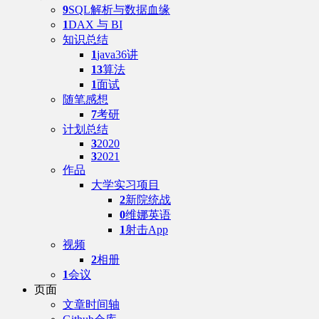
9
SQL解析与数据血缘
1
DAX 与 BI
知识总结
1
java36讲
13
算法
1
面试
随笔感想
7
考研
计划总结
3
2020
3
2021
作品
大学实习项目
2
新院统战
0
维娜英语
1
射击App
视频
2
相册
1
会议
页面
文章时间轴