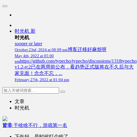
时光机
新
时光机
sooner or later
博客迁移好麻烦呀
October 23rd, 2024 at 08:09 pm
May 4th, 2022 at 05:00
https://github.com/typecho/typecho/discussions/1318typecho
pm
v1.2-rc2已在两周前公布，看趋势正式版将在不久后与大
家见面！念念不忘，...
February 27th, 2022 at 01:04 pm
文章
时光机
皆非
干啥啥不行，游戏第一名
下午好，是时候打个盹了