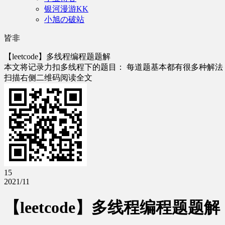
银河漫游KK
小旭の破站
皆非
【leetcode】多线程编程题题解
本文将记录力扣多线程下的题目： 每道题基本都有很多种解法，基本都可
扫描右侧二维码阅读全文
15
2021/11
【leetcode】多线程编程题题解