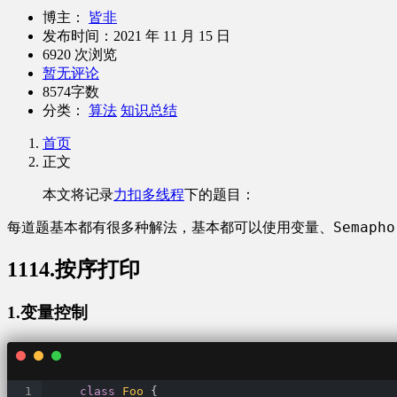
博主：
皆非
发布时间：
2021 年 11 月 15 日
6920 次浏览
暂无评论
8574字数
分类：
算法
知识总结
首页
正文
本文将记录
力扣多线程
下的题目：
变量
Semapho
每道题基本都有很多种解法，基本都可以使用
、
1114.按序打印
1.变量控制
class
Foo
{