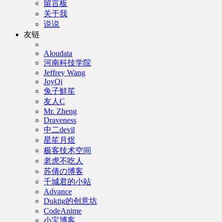
留言板
关于我
说说
友链
Aloudata
河南科技学院
Jeffrey Wang
JoyQi
兔子鮮笙
友人C
Mr. Zheng
Draveness
中二devil
星笙月煜
极客技术空间
老虎不吃人
苏倩の博客
千城君的小站
Advance
Duktig的创意坊
CodeAnime
小宝博客