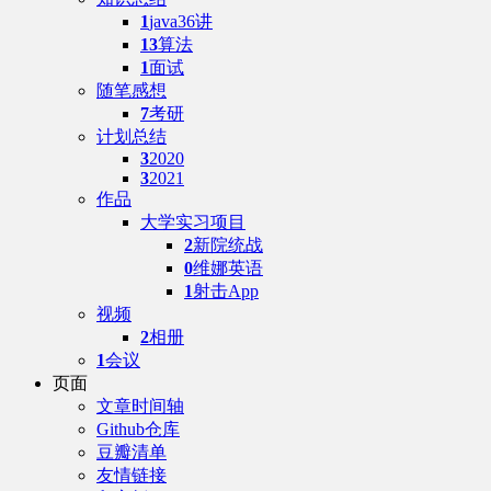
1
java36讲
13
算法
1
面试
随笔感想
7
考研
计划总结
3
2020
3
2021
作品
大学实习项目
2
新院统战
0
维娜英语
1
射击App
视频
2
相册
1
会议
页面
文章时间轴
Github仓库
豆瓣清单
友情链接