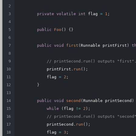
private
volatile
int
 flag 
=
1
;
public
Foo
(
)
{
}
public
void
first
(
Runnable printFirst
)
t
// printSecond.run() outputs "first"
            printFirst
.
run
(
)
;
            flag 
=
2
;
}
public
void
second
(
Runnable printSecond
)
while
(
flag 
!=
2
)
;
// printSecond.run() outputs "second
            printSecond
.
run
(
)
;
            flag 
=
3
;