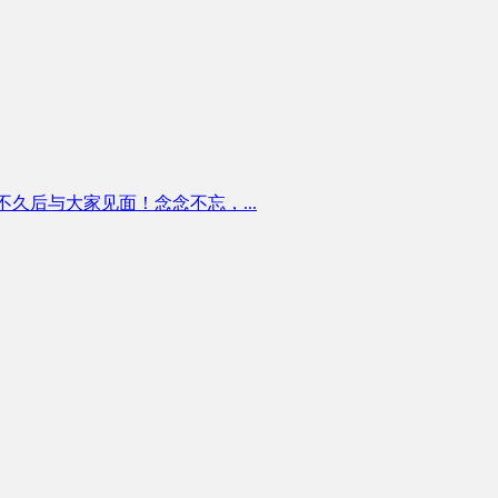
看趋势正式版将在不久后与大家见面！念念不忘，...